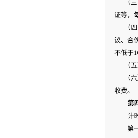
（三
证等，
（四
议、合
不低于
1
（
五
（
六
收费。
第
计
第