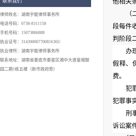
他相关
联系我们
（
律师姓名：湖南宇能律师事务所
电话号码：0738-8311158
段每件
手机号码：15073806888
判阶段
执业证号：31430000770081636U
办
执业律所：湖南宇能律师事务所
联系地址：湖南省娄底市娄星区湘中大道皇城御
假释、
园二期1栋五楼（新市政府旁）
费。
犯
犯罪事
刑
诉讼案