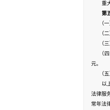
重
第
（一
（二
（三
（四
元。
（五
以
法律服
常年法