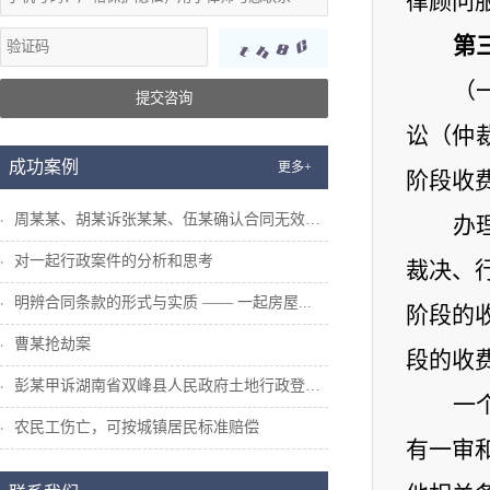
律顾问
第
（
提交咨询
讼（仲
成功案例
更多+
阶段收
周某某、胡某诉张某某、伍某确认合同无效纠...
办
对一起行政案件的分析和思考
裁决、
明辨合同条款的形式与实质 —— 一起房屋...
阶段的
曹某抢劫案
段的收
彭某甲诉湖南省双峰县人民政府土地行政登记...
一
农民工伤亡，可按城镇居民标准赔偿
有一审