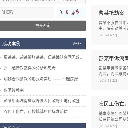
曹某抢劫案
曹某不服娄底市
提交咨询
由，决定对其劳
[2018-11-22]
成功案例
更多+
周某某、胡某诉张某某、伍某确认合同无效纠...
彭某甲诉湖
对一起行政案件的分析和思考
彭某甲诉湖南省
判决，判决维持
明辨合同条款的形式与实质 —— 一起房屋...
[2018-11-22]
曹某抢劫案
彭某甲诉湖南省双峰县人民政府土地行政登记...
农民工伤亡
农民工伤亡，可按城镇居民标准赔偿
基本案情：周某的
知名建筑公司从事
[2018-11-22]