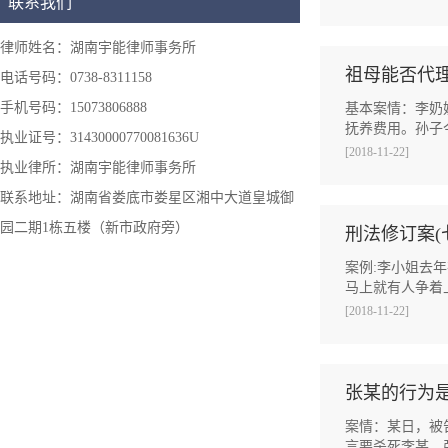
联系我们
律师姓名：湖南宇能律师事务所
祖母能否代
电话号码：0738-8311158
手机号码：15073806888
基本案情：李奶
抚养费用。孙子
执业证号：31430000770081636U
[2018-11-22]
执业律所：湖南宇能律师事务所
联系地址：湖南省娄底市娄星区湘中大道皇城御
园二期1栋五楼（新市政府旁）
刑法修订案
案例:李小姐去
马上就有人争着
[2018-11-22]
张某的行为
案情：某日，被
言要杀死李某，