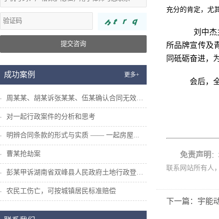
充分的肯定
，尤
刘中杰
提交咨询
所
品牌宣传
及
同
砥砺奋进，
成功案例
更多+
会后，全
周某某、胡某诉张某某、伍某确认合同无效纠...
对一起行政案件的分析和思考
明辨合同条款的形式与实质 —— 一起房屋...
曹某抢劫案
免责声明
：
联系网站所有人
彭某甲诉湖南省双峰县人民政府土地行政登记...
农民工伤亡，可按城镇居民标准赔偿
下一篇：宇能